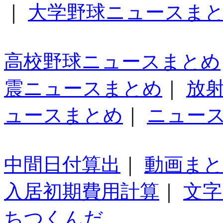
｜
大学野球ニュースま
高校野球ニュースまとめ
震ニュースまとめ
｜
放
ュースまとめ
｜
ニュー
中間日付算出
｜
動画ま
入居初期費用計算
｜
文字
ちつくんだ