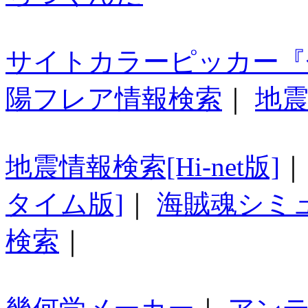
サイトカラーピッカー『
陽フレア情報検索
｜
地震
地震情報検索[Hi-net版]
タイム版]
｜
海賊魂シミ
検索
｜