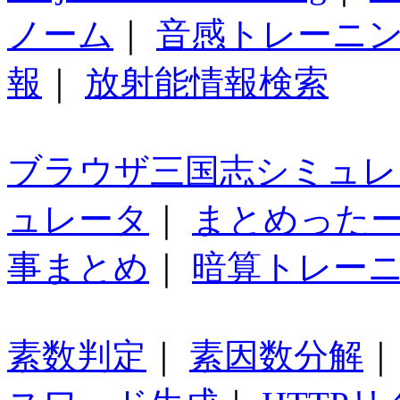
ノーム
｜
音感トレーニ
報
｜
放射能情報検索
ブラウザ三国志シミュレ
ュレータ
｜
まとめった
事まとめ
｜
暗算トレー
素数判定
｜
素因数分解