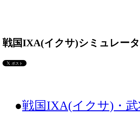
戦国IXA(イクサ)シミュレータ
●
戦国IXA(イクサ)・