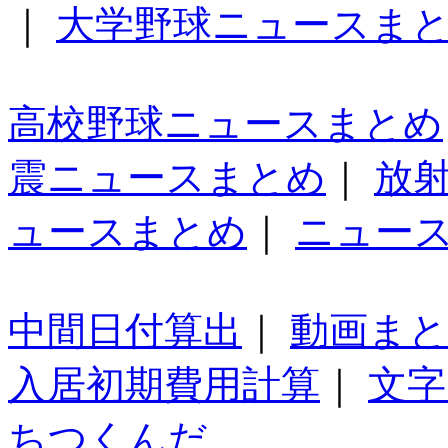
｜
大学野球ニュースま
高校野球ニュースまとめ
震ニュースまとめ
｜
放
ュースまとめ
｜
ニュー
中間日付算出
｜
動画ま
入居初期費用計算
｜
文字
ちつくんだ