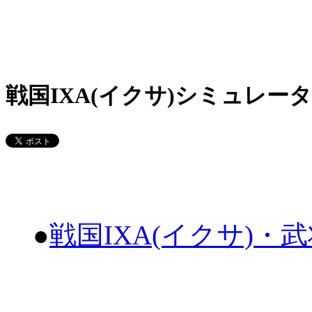
戦国IXA(イクサ)シミュレータ
●
戦国IXA(イクサ)・