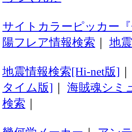
サイトカラーピッカー『
陽フレア情報検索
｜
地震
地震情報検索[Hi-net版]
タイム版]
｜
海賊魂シミ
検索
｜