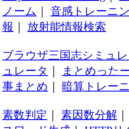
ノーム
｜
音感トレーニ
報
｜
放射能情報検索
ブラウザ三国志シミュレ
ュレータ
｜
まとめった
事まとめ
｜
暗算トレー
素数判定
｜
素因数分解