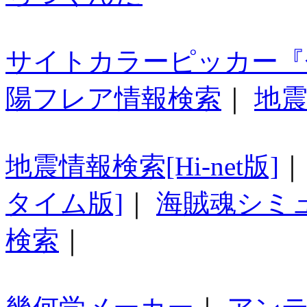
サイトカラーピッカー『
陽フレア情報検索
｜
地震
地震情報検索[Hi-net版]
タイム版]
｜
海賊魂シミ
検索
｜