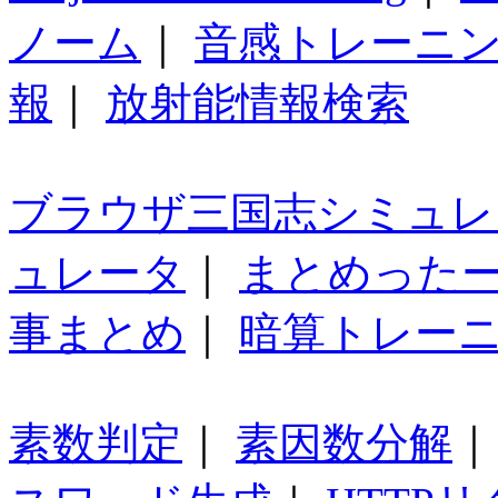
ノーム
｜
音感トレーニ
報
｜
放射能情報検索
ブラウザ三国志シミュレ
ュレータ
｜
まとめった
事まとめ
｜
暗算トレー
素数判定
｜
素因数分解