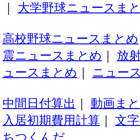
｜
大学野球ニュースま
高校野球ニュースまとめ
震ニュースまとめ
｜
放
ュースまとめ
｜
ニュー
中間日付算出
｜
動画ま
入居初期費用計算
｜
文字
ちつくんだ