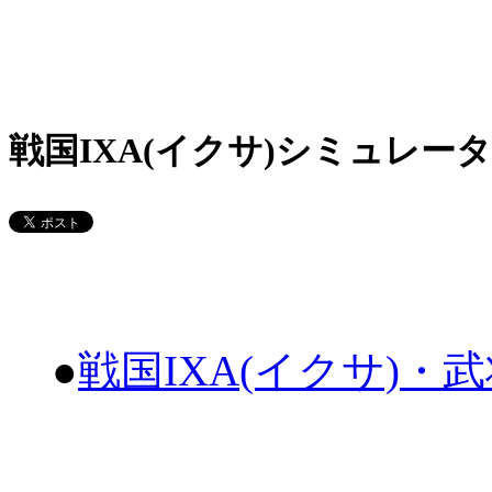
戦国IXA(イクサ)シミュレータ
●
戦国IXA(イクサ)・