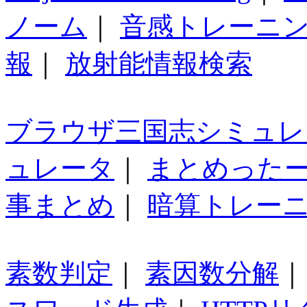
ノーム
｜
音感トレーニ
報
｜
放射能情報検索
ブラウザ三国志シミュレ
ュレータ
｜
まとめった
事まとめ
｜
暗算トレー
素数判定
｜
素因数分解