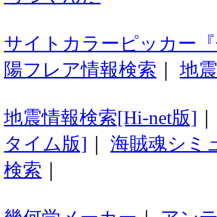
サイトカラーピッカー『
陽フレア情報検索
｜
地震
地震情報検索[Hi-net版]
タイム版]
｜
海賊魂シミ
検索
｜