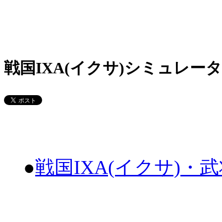
戦国IXA(イクサ)シミュレータ
●
戦国IXA(イクサ)・