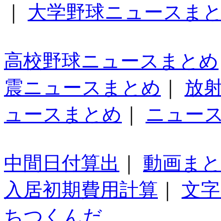
｜
大学野球ニュースま
高校野球ニュースまとめ
震ニュースまとめ
｜
放
ュースまとめ
｜
ニュー
中間日付算出
｜
動画ま
入居初期費用計算
｜
文字
ちつくんだ