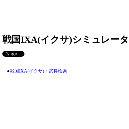
戦国IXA(イクサ)シミュレータ
●
戦国IXA(イクサ)・武将検索