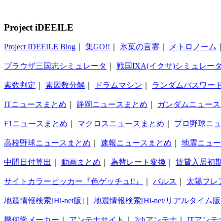
Project iDEEILE
Project IDEEILE Blog
｜
集GO!!
｜
氷菓の言霊
｜
メトロノーム
ブラウザ三国志シミュレータ
｜
戦国IXA(イクサ)シミュレー
素数判定
｜
素因数分解
｜
ドラムマシン
｜
ランダムパスワー
ITニュースまとめ
｜
静岡ニュースまとめ
｜
ガンダムニュース
F1ニュースまとめ
｜
マクロスニュースまとめ
｜
プロ野球ニ
高校野球ニュースまとめ
｜
速報ニュースまとめ
｜
地震ニュー
中間日付算出
｜
動画まとめ
｜
為替レート変換
｜
賃貸入居初
サイトカラーピッカー『色ゲッチュ!!』
｜
バルス
｜
太陽フレ
地震情報検索[Hi-net版]
｜
地震情報検索[Hi-net/リアルタイム版
幾何学メーカー
｜
アンテナサイト
｜
2chアンテナ
｜
ITアンテ