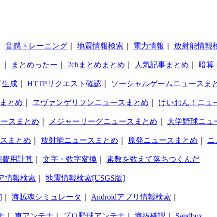
｜
音感トレーニング
｜
地震情報検索
｜
電力情報
｜
放射能情報
タ
｜
まとめったー
｜
2chまとめまとめ
｜
人気記事まとめ
｜
暗算
ド生成
｜
HTTPリクエスト確認
｜
ソーシャルゲームニュースま
まとめ
｜
ヱヴァンゲリヲンニュースまとめ
｜
けいおん！ニュ
ュースまとめ
｜
メジャーリーグニュースまとめ
｜
大学野球ニュ
スまとめ
｜
放射能ニュースまとめ
｜
原発ニュースまとめ
｜
ニ
期費用計算
｜
文字・数字変換
｜
素数を数えて落ちつくんだ
ア情報検索
｜
地震情報検索[USGS版]
]
｜
海賊魂シミュレータ
｜
Androidアプリ情報検索
｜
ナ
｜
車アンテナ
｜
プロ野球アンテナ
｜
海抜確認
｜
Sandbox