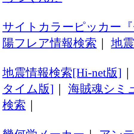
サイトカラーピッカー『
陽フレア情報検索
｜
地震
地震情報検索[Hi-net版]
タイム版]
｜
海賊魂シミ
検索
｜