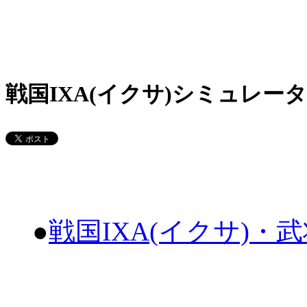
戦国IXA(イクサ)シミュレータ
●
戦国IXA(イクサ)・