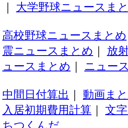
｜
大学野球ニュースま
高校野球ニュースまとめ
震ニュースまとめ
｜
放
ュースまとめ
｜
ニュー
中間日付算出
｜
動画ま
入居初期費用計算
｜
文字
ちつくんだ