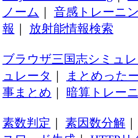
ノーム
｜
音感トレーニ
報
｜
放射能情報検索
ブラウザ三国志シミュレ
ュレータ
｜
まとめった
事まとめ
｜
暗算トレー
素数判定
｜
素因数分解