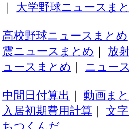
｜
大学野球ニュースま
高校野球ニュースまとめ
震ニュースまとめ
｜
放
ュースまとめ
｜
ニュー
中間日付算出
｜
動画ま
入居初期費用計算
｜
文字
ちつくんだ