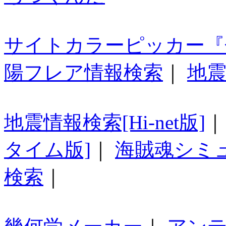
サイトカラーピッカー『
陽フレア情報検索
｜
地震
地震情報検索[Hi-net版]
タイム版]
｜
海賊魂シミ
検索
｜