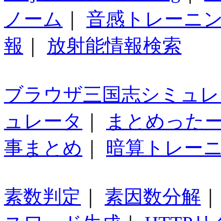
ノーム
｜
音感トレーニ
報
｜
放射能情報検索
ブラウザ三国志シミュレ
ュレータ
｜
まとめった
事まとめ
｜
暗算トレー
素数判定
｜
素因数分解