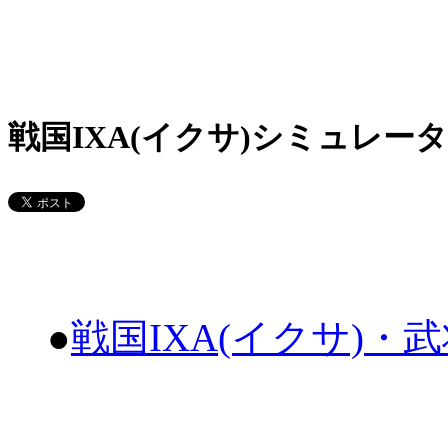
戦国IXA(イクサ)シミュレータ
●
戦国IXA(イクサ)・