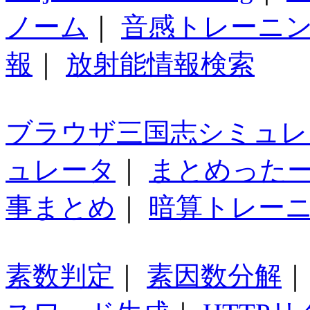
ノーム
｜
音感トレーニ
報
｜
放射能情報検索
ブラウザ三国志シミュレ
ュレータ
｜
まとめった
事まとめ
｜
暗算トレー
素数判定
｜
素因数分解