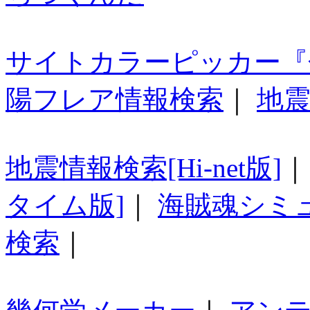
サイトカラーピッカー『
陽フレア情報検索
｜
地震
地震情報検索[Hi-net版]
タイム版]
｜
海賊魂シミ
検索
｜