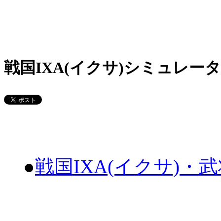
戦国IXA(イクサ)シミュレータ
●
戦国IXA(イクサ)・