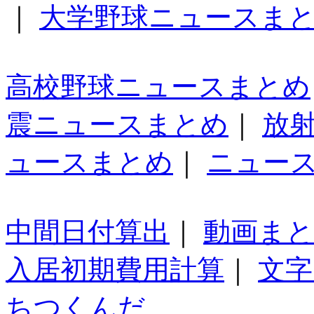
｜
大学野球ニュースま
高校野球ニュースまとめ
震ニュースまとめ
｜
放
ュースまとめ
｜
ニュー
中間日付算出
｜
動画ま
入居初期費用計算
｜
文字
ちつくんだ