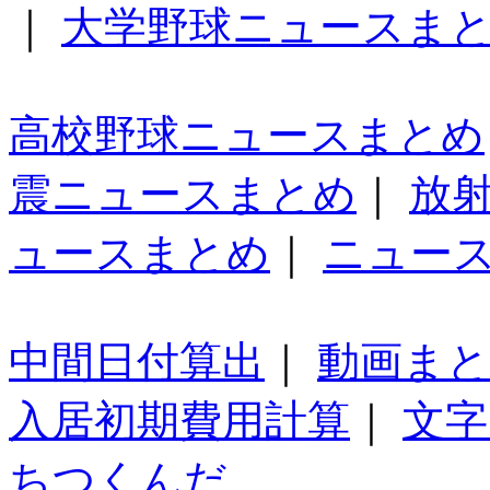
｜
大学野球ニュースま
高校野球ニュースまとめ
震ニュースまとめ
｜
放
ュースまとめ
｜
ニュー
中間日付算出
｜
動画ま
入居初期費用計算
｜
文字
ちつくんだ