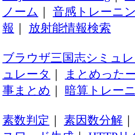
ノーム
｜
音感トレーニ
報
｜
放射能情報検索
ブラウザ三国志シミュレ
ュレータ
｜
まとめった
事まとめ
｜
暗算トレー
素数判定
｜
素因数分解