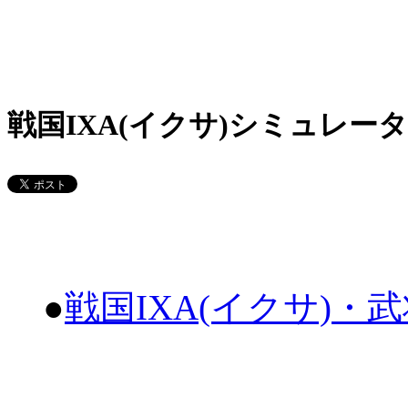
戦国IXA(イクサ)シミュレータ
●
戦国IXA(イクサ)・