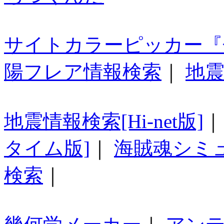
サイトカラーピッカー『
陽フレア情報検索
｜
地震
地震情報検索[Hi-net版]
タイム版]
｜
海賊魂シミ
検索
｜