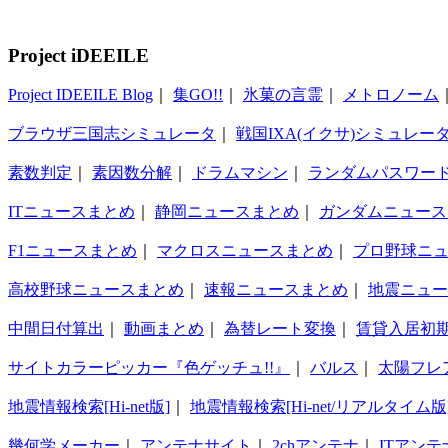
Project iDEEILE
Project IDEEILE Blog
｜
集GO!!
｜
氷菓の言霊
｜
メトロノーム
ブラウザ三国志シミュレータ
｜
戦国IXA(イクサ)シミュレー
素数判定
｜
素因数分解
｜
ドラムマシン
｜
ランダムパスワー
ITニュースまとめ
｜
静岡ニュースまとめ
｜
ガンダムニュース
F1ニュースまとめ
｜
マクロスニュースまとめ
｜
プロ野球ニ
高校野球ニュースまとめ
｜
速報ニュースまとめ
｜
地震ニュー
中間日付算出
｜
動画まとめ
｜
為替レート変換
｜
賃貸入居初
サイトカラーピッカー『色ゲッチュ!!』
｜
バルス
｜
太陽フレ
地震情報検索[Hi-net版]
｜
地震情報検索[Hi-net/リアルタイム版
幾何学メーカー
｜
アンテナサイト
｜
2chアンテナ
｜
ITアンテ