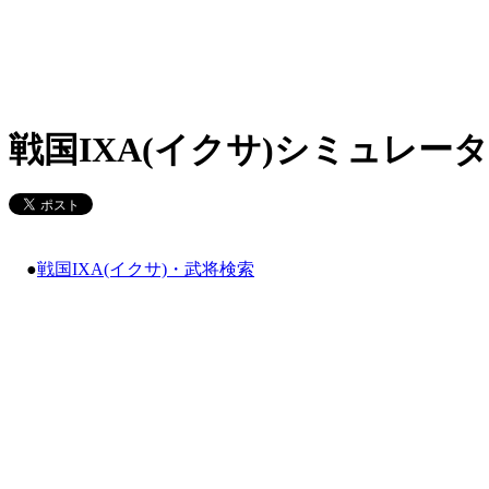
戦国IXA(イクサ)シミュレータ
●
戦国IXA(イクサ)・武将検索