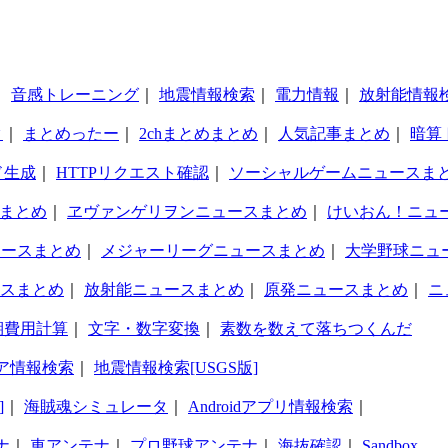
｜
音感トレーニング
｜
地震情報検索
｜
電力情報
｜
放射能情報
タ
｜
まとめったー
｜
2chまとめまとめ
｜
人気記事まとめ
｜
暗算
ド生成
｜
HTTPリクエスト確認
｜
ソーシャルゲームニュースま
まとめ
｜
ヱヴァンゲリヲンニュースまとめ
｜
けいおん！ニュ
ュースまとめ
｜
メジャーリーグニュースまとめ
｜
大学野球ニュ
スまとめ
｜
放射能ニュースまとめ
｜
原発ニュースまとめ
｜
ニ
期費用計算
｜
文字・数字変換
｜
素数を数えて落ちつくんだ
ア情報検索
｜
地震情報検索[USGS版]
]
｜
海賊魂シミュレータ
｜
Androidアプリ情報検索
｜
ナ
｜
車アンテナ
｜
プロ野球アンテナ
｜
海抜確認
｜
Sandbox