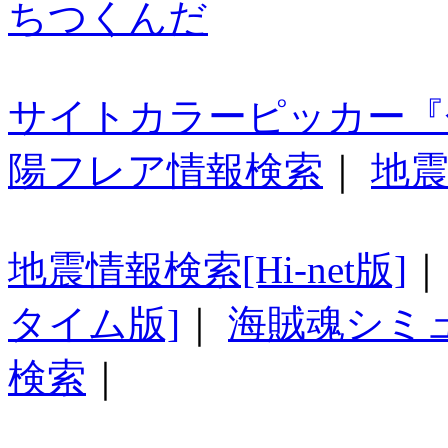
ちつくんだ
サイトカラーピッカー『
陽フレア情報検索
｜
地震
地震情報検索[Hi-net版]
タイム版]
｜
海賊魂シミ
検索
｜