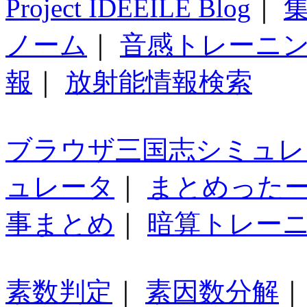
Project IDEEILE Blog
｜
集
ノーム
｜
音感トレーニ
報
｜
放射能情報検索
ブラウザ三国志シミュレ
ュレータ
｜
まとめった
事まとめ
｜
暗算トレー
素数判定
｜
素因数分解