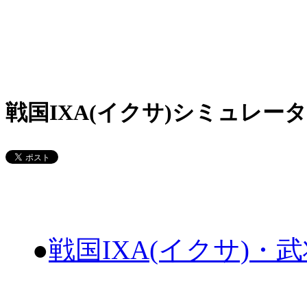
戦国IXA(イクサ)シミュレータ
●
戦国IXA(イクサ)・