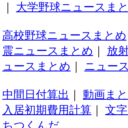
｜
大学野球ニュースま
高校野球ニュースまとめ
震ニュースまとめ
｜
放
ュースまとめ
｜
ニュー
中間日付算出
｜
動画ま
入居初期費用計算
｜
文字
ちつくんだ