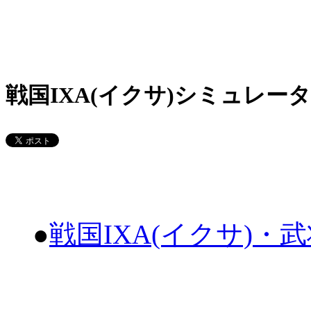
戦国IXA(イクサ)シミュレータ
●
戦国IXA(イクサ)・