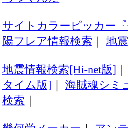
サイトカラーピッカー『
陽フレア情報検索
｜
地震
地震情報検索[Hi-net版]
タイム版]
｜
海賊魂シミ
検索
｜