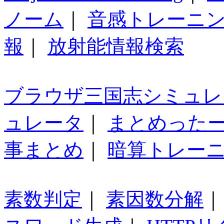
ノーム
｜
音感トレーニ
報
｜
放射能情報検索
ブラウザ三国志シミュレ
ュレータ
｜
まとめった
事まとめ
｜
暗算トレー
素数判定
｜
素因数分解