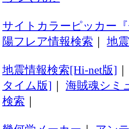
サイトカラーピッカー『
陽フレア情報検索
｜
地震
地震情報検索[Hi-net版]
タイム版]
｜
海賊魂シミ
検索
｜