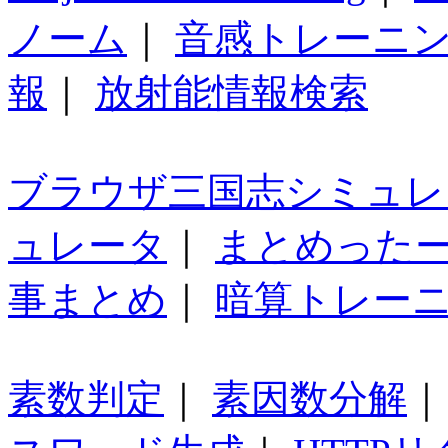
ノーム
｜
音感トレーニ
報
｜
放射能情報検索
ブラウザ三国志シミュレ
ュレータ
｜
まとめった
事まとめ
｜
暗算トレー
素数判定
｜
素因数分解