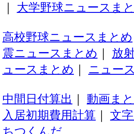
｜
大学野球ニュースま
高校野球ニュースまとめ
震ニュースまとめ
｜
放
ュースまとめ
｜
ニュー
中間日付算出
｜
動画ま
入居初期費用計算
｜
文字
ちつくんだ