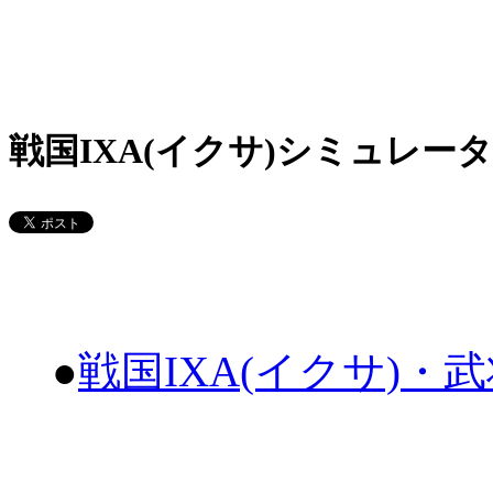
戦国IXA(イクサ)シミュレータ
●
戦国IXA(イクサ)・