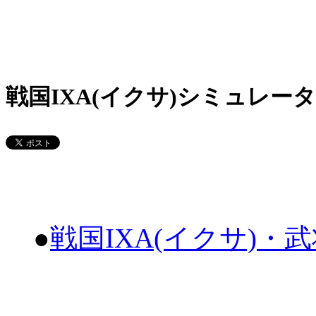
戦国IXA(イクサ)シミュレータ
●
戦国IXA(イクサ)・