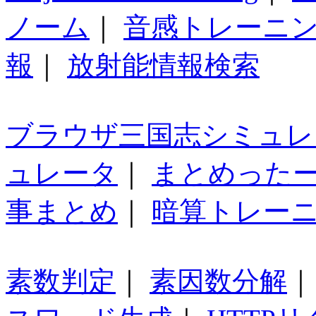
ノーム
｜
音感トレーニ
報
｜
放射能情報検索
ブラウザ三国志シミュレ
ュレータ
｜
まとめった
事まとめ
｜
暗算トレー
素数判定
｜
素因数分解