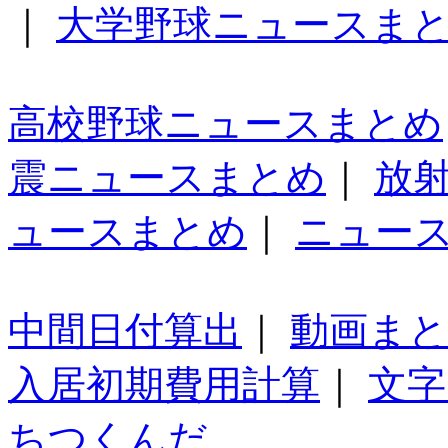
｜
大学野球ニュースま
高校野球ニュースまとめ
震ニュースまとめ
｜
放
ュースまとめ
｜
ニュー
中間日付算出
｜
動画ま
入居初期費用計算
｜
文字
ちつくんだ