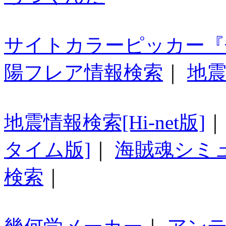
サイトカラーピッカー『
陽フレア情報検索
｜
地震
地震情報検索[Hi-net版]
タイム版]
｜
海賊魂シミ
検索
｜