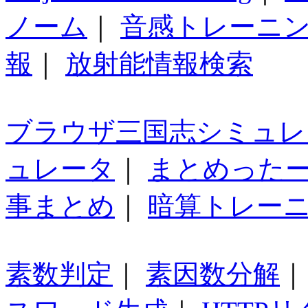
ノーム
｜
音感トレーニ
報
｜
放射能情報検索
ブラウザ三国志シミュレ
ュレータ
｜
まとめった
事まとめ
｜
暗算トレー
素数判定
｜
素因数分解