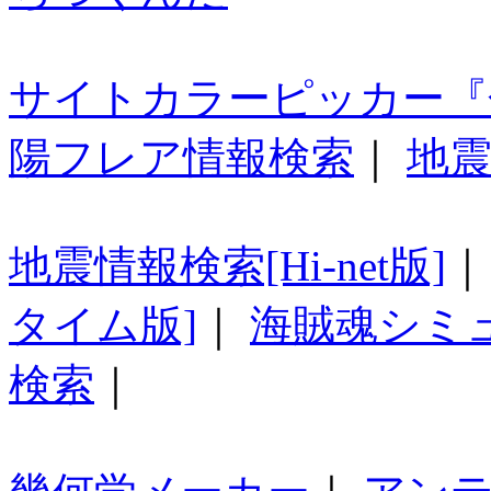
サイトカラーピッカー『
陽フレア情報検索
｜
地震
地震情報検索[Hi-net版]
タイム版]
｜
海賊魂シミ
検索
｜