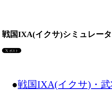
戦国IXA(イクサ)シミュレータ
●
戦国IXA(イクサ)・