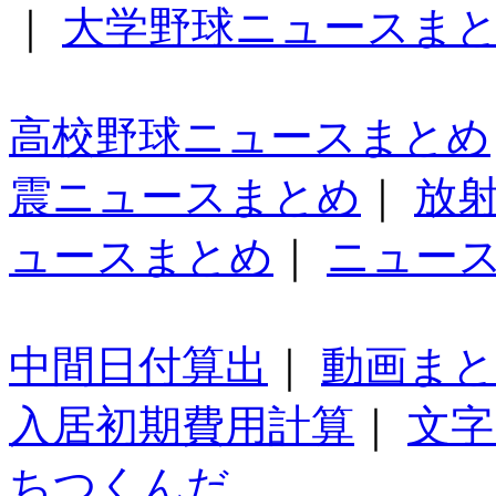
｜
大学野球ニュースま
高校野球ニュースまとめ
震ニュースまとめ
｜
放
ュースまとめ
｜
ニュー
中間日付算出
｜
動画ま
入居初期費用計算
｜
文字
ちつくんだ