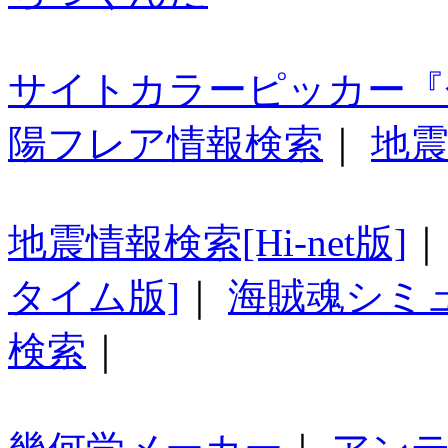
サイトカラーピッカー『
陽フレア情報検索
｜
地震
地震情報検索[Hi-net版]
タイム版]
｜
海賊魂シミ
検索
｜