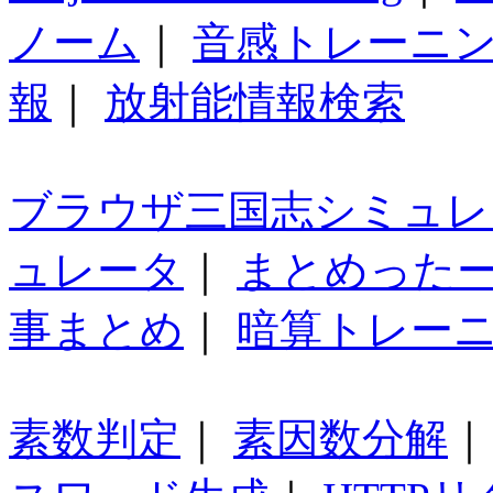
ノーム
｜
音感トレーニ
報
｜
放射能情報検索
ブラウザ三国志シミュレ
ュレータ
｜
まとめった
事まとめ
｜
暗算トレー
素数判定
｜
素因数分解