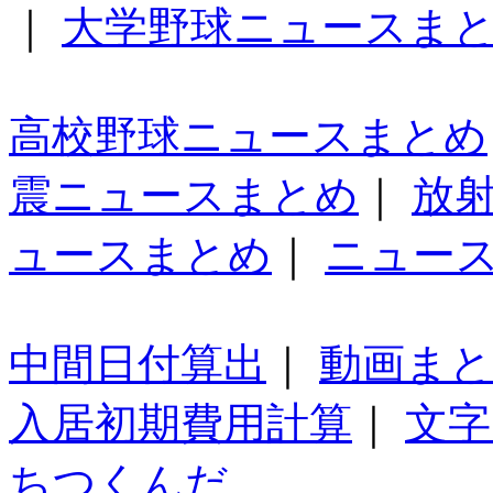
｜
大学野球ニュースま
高校野球ニュースまとめ
震ニュースまとめ
｜
放
ュースまとめ
｜
ニュー
中間日付算出
｜
動画ま
入居初期費用計算
｜
文字
ちつくんだ