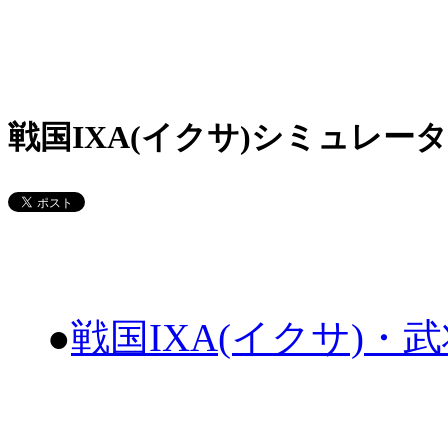
戦国IXA(イクサ)シミュレータ
●
戦国IXA(イクサ)・