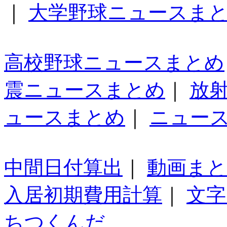
｜
大学野球ニュースま
高校野球ニュースまとめ
震ニュースまとめ
｜
放
ュースまとめ
｜
ニュー
中間日付算出
｜
動画ま
入居初期費用計算
｜
文字
ちつくんだ