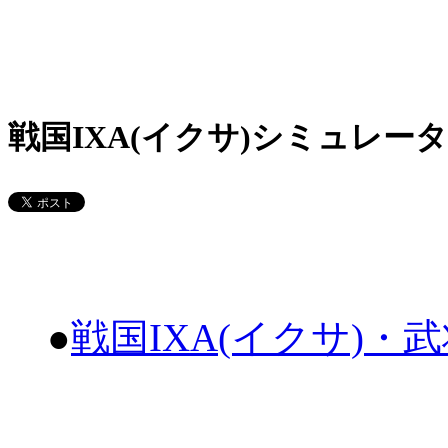
戦国IXA(イクサ)シミュレータ
●
戦国IXA(イクサ)・