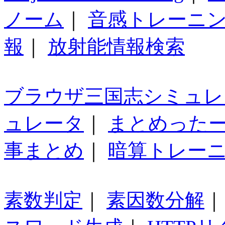
ノーム
｜
音感トレーニ
報
｜
放射能情報検索
ブラウザ三国志シミュレ
ュレータ
｜
まとめった
事まとめ
｜
暗算トレー
素数判定
｜
素因数分解