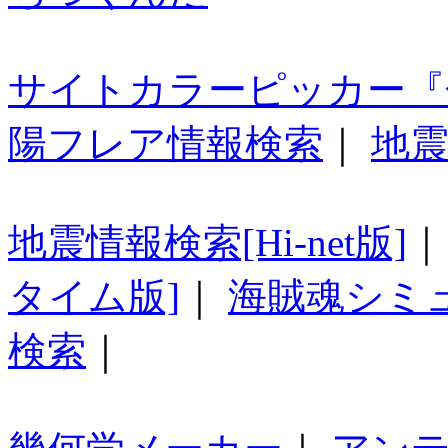
サイトカラーピッカー『
陽フレア情報検索
｜
地震
地震情報検索[Hi-net版]
タイム版]
｜
海賊魂シミ
検索
｜