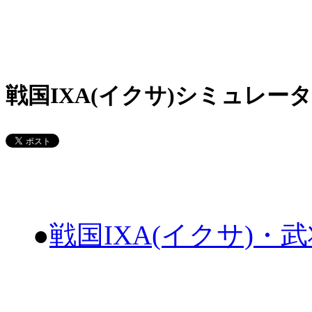
戦国IXA(イクサ)シミュレータ
●
戦国IXA(イクサ)・