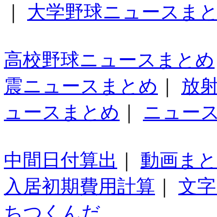
｜
大学野球ニュースま
高校野球ニュースまとめ
震ニュースまとめ
｜
放
ュースまとめ
｜
ニュー
中間日付算出
｜
動画ま
入居初期費用計算
｜
文字
ちつくんだ