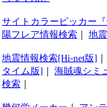
サイトカラーピッカー『
陽フレア情報検索
｜
地震
地震情報検索[Hi-net版]
タイム版]
｜
海賊魂シミ
検索
｜