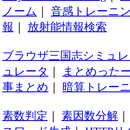
ノーム
｜
音感トレーニ
報
｜
放射能情報検索
ブラウザ三国志シミュレ
ュレータ
｜
まとめった
事まとめ
｜
暗算トレー
素数判定
｜
素因数分解