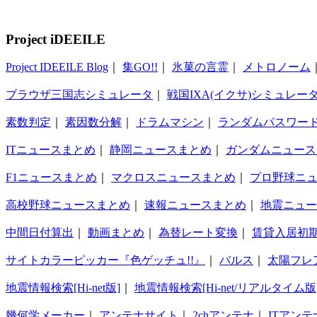
Project iDEEILE
Project IDEEILE Blog
｜
集GO!!
｜
氷菓の言霊
｜
メトロノーム
ブラウザ三国志シミュレータ
｜
戦国IXA(イクサ)シミュレー
素数判定
｜
素因数分解
｜
ドラムマシン
｜
ランダムパスワー
ITニュースまとめ
｜
静岡ニュースまとめ
｜
ガンダムニュース
F1ニュースまとめ
｜
マクロスニュースまとめ
｜
プロ野球ニ
高校野球ニュースまとめ
｜
速報ニュースまとめ
｜
地震ニュー
中間日付算出
｜
動画まとめ
｜
為替レート変換
｜
賃貸入居初
サイトカラーピッカー『色ゲッチュ!!』
｜
バルス
｜
太陽フレ
地震情報検索[Hi-net版]
｜
地震情報検索[Hi-net/リアルタイム版
幾何学メーカー
｜
アンテナサイト
｜
2chアンテナ
｜
ITアンテ