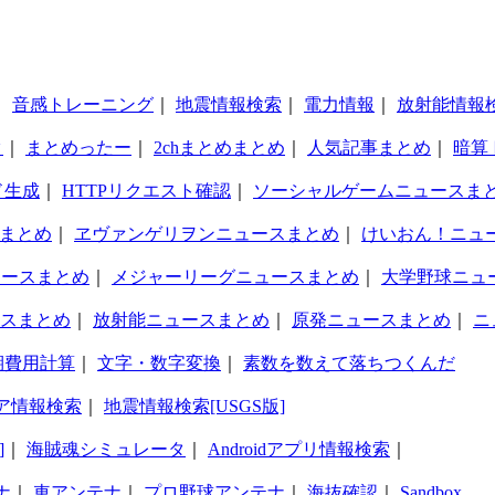
｜
音感トレーニング
｜
地震情報検索
｜
電力情報
｜
放射能情報
タ
｜
まとめったー
｜
2chまとめまとめ
｜
人気記事まとめ
｜
暗算
ド生成
｜
HTTPリクエスト確認
｜
ソーシャルゲームニュースま
まとめ
｜
ヱヴァンゲリヲンニュースまとめ
｜
けいおん！ニュ
ュースまとめ
｜
メジャーリーグニュースまとめ
｜
大学野球ニュ
スまとめ
｜
放射能ニュースまとめ
｜
原発ニュースまとめ
｜
ニ
期費用計算
｜
文字・数字変換
｜
素数を数えて落ちつくんだ
ア情報検索
｜
地震情報検索[USGS版]
]
｜
海賊魂シミュレータ
｜
Androidアプリ情報検索
｜
ナ
｜
車アンテナ
｜
プロ野球アンテナ
｜
海抜確認
｜
Sandbox