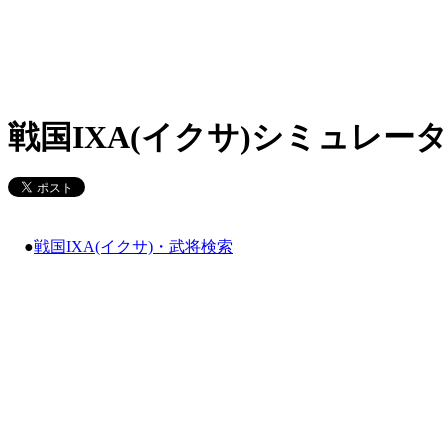
戦国IXA(イクサ)シミュレータ
●
戦国IXA(イクサ)・武将検索