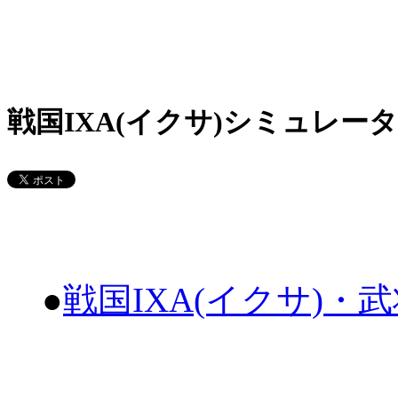
戦国IXA(イクサ)シミュレータ
●
戦国IXA(イクサ)・