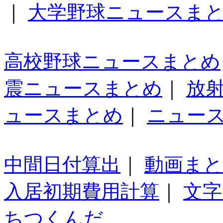
｜
大学野球ニュースま
高校野球ニュースまとめ
震ニュースまとめ
｜
放
ュースまとめ
｜
ニュー
中間日付算出
｜
動画ま
入居初期費用計算
｜
文字
ちつくんだ