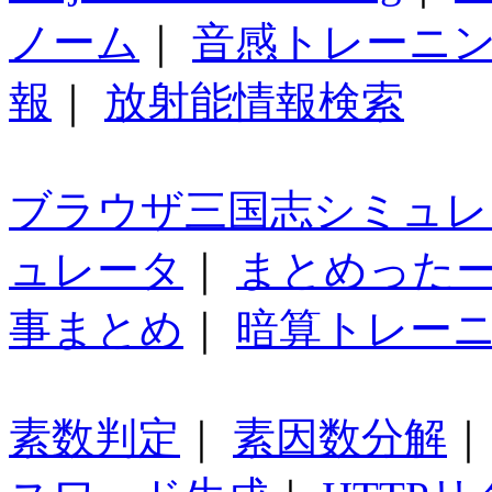
ノーム
｜
音感トレーニ
報
｜
放射能情報検索
ブラウザ三国志シミュレ
ュレータ
｜
まとめった
事まとめ
｜
暗算トレー
素数判定
｜
素因数分解