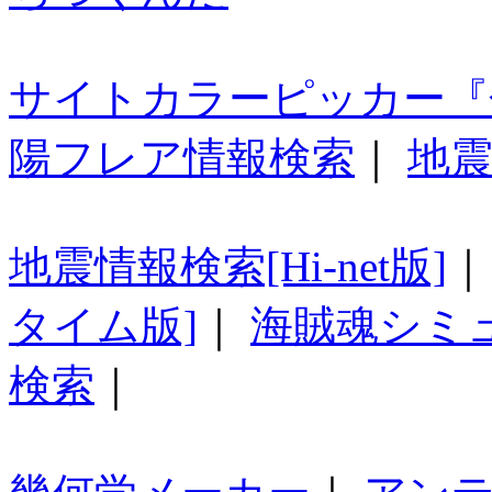
サイトカラーピッカー『
陽フレア情報検索
｜
地震
地震情報検索[Hi-net版]
タイム版]
｜
海賊魂シミ
検索
｜