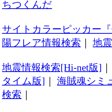
ちつくんだ
サイトカラーピッカー『
陽フレア情報検索
｜
地震
地震情報検索[Hi-net版]
タイム版]
｜
海賊魂シミ
検索
｜