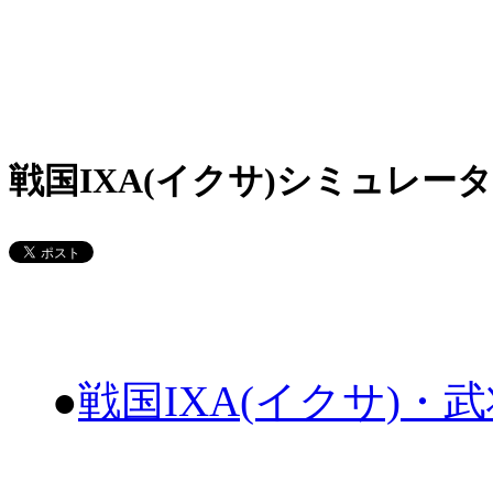
戦国IXA(イクサ)シミュレータ
●
戦国IXA(イクサ)・