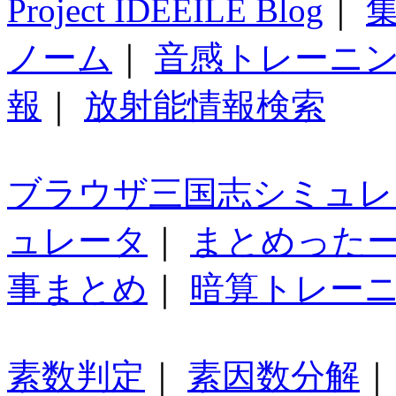
Project IDEEILE Blog
｜
集
ノーム
｜
音感トレーニ
報
｜
放射能情報検索
ブラウザ三国志シミュレ
ュレータ
｜
まとめった
事まとめ
｜
暗算トレー
素数判定
｜
素因数分解