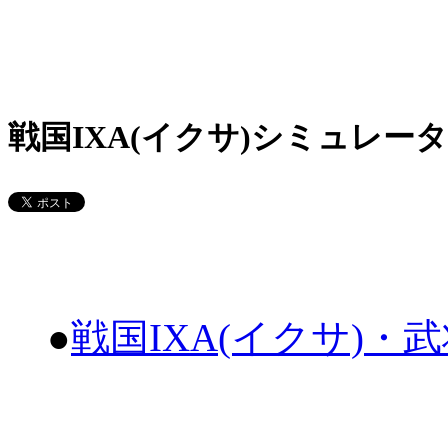
戦国IXA(イクサ)シミュレータ
●
戦国IXA(イクサ)・