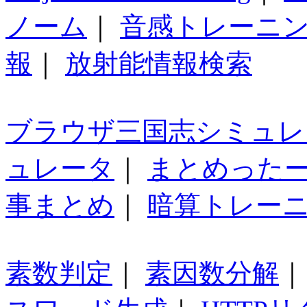
ノーム
｜
音感トレーニ
報
｜
放射能情報検索
ブラウザ三国志シミュレ
ュレータ
｜
まとめった
事まとめ
｜
暗算トレー
素数判定
｜
素因数分解