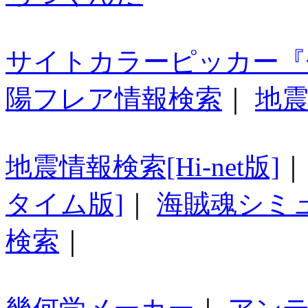
サイトカラーピッカー『
陽フレア情報検索
｜
地震
地震情報検索[Hi-net版]
タイム版]
｜
海賊魂シミ
検索
｜