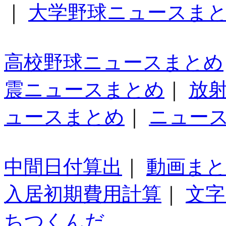
｜
大学野球ニュースま
高校野球ニュースまとめ
震ニュースまとめ
｜
放
ュースまとめ
｜
ニュー
中間日付算出
｜
動画ま
入居初期費用計算
｜
文字
ちつくんだ