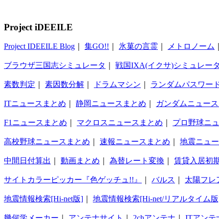
Project iDEEILE
Project IDEEILE Blog
｜
集GO!!
｜
氷菓の言霊
｜
メトロノーム
ブラウザ三国志シミュレータ
｜
戦国IXA(イクサ)シミュレー
素数判定
｜
素因数分解
｜
ドラムマシン
｜
ランダムパスワー
ITニュースまとめ
｜
静岡ニュースまとめ
｜
ガンダムニュース
F1ニュースまとめ
｜
マクロスニュースまとめ
｜
プロ野球ニ
高校野球ニュースまとめ
｜
速報ニュースまとめ
｜
地震ニュー
中間日付算出
｜
動画まとめ
｜
為替レート変換
｜
賃貸入居初
サイトカラーピッカー『色ゲッチュ!!』
｜
バルス
｜
太陽フレ
地震情報検索[Hi-net版]
｜
地震情報検索[Hi-net/リアルタイム版
幾何学メーカー
｜
アンテナサイト
｜
2chアンテナ
｜
ITアンテ