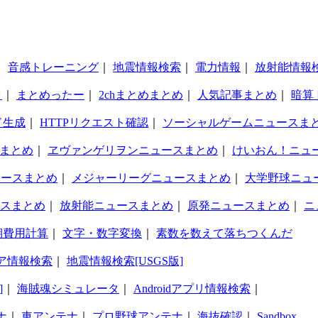
｜
音感トレーニング
｜
地震情報検索
｜
電力情報
｜
放射能情報
タ
｜
まとめったー
｜
2chまとめまとめ
｜
人気記事まとめ
｜
暗算
ド生成
｜
HTTPリクエスト確認
｜
ソーシャルゲームニュースま
まとめ
｜
ヱヴァンゲリヲンニュースまとめ
｜
けいおん！ニュ
ュースまとめ
｜
メジャーリーグニュースまとめ
｜
大学野球ニュ
スまとめ
｜
放射能ニュースまとめ
｜
原発ニュースまとめ
｜
ニ
期費用計算
｜
文字・数字変換
｜
素数を数えて落ちつくんだ
ア情報検索
｜
地震情報検索[USGS版]
]
｜
海賊魂シミュレータ
｜
Androidアプリ情報検索
｜
ナ
｜
車アンテナ
｜
プロ野球アンテナ
｜
海抜確認
｜
Sandbox