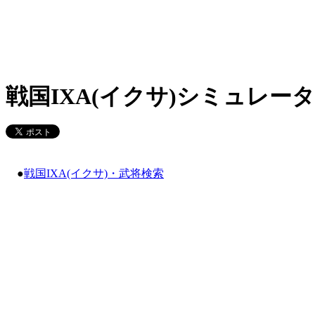
戦国IXA(イクサ)シミュレータ
●
戦国IXA(イクサ)・武将検索