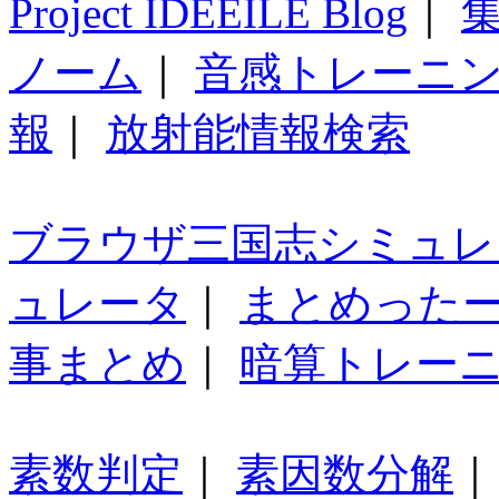
Project IDEEILE Blog
｜
集
ノーム
｜
音感トレーニ
報
｜
放射能情報検索
ブラウザ三国志シミュレ
ュレータ
｜
まとめった
事まとめ
｜
暗算トレー
素数判定
｜
素因数分解