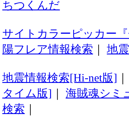
ちつくんだ
サイトカラーピッカー『
陽フレア情報検索
｜
地震
地震情報検索[Hi-net版]
タイム版]
｜
海賊魂シミ
検索
｜