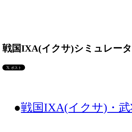
戦国IXA(イクサ)シミュレータ
●
戦国IXA(イクサ)・