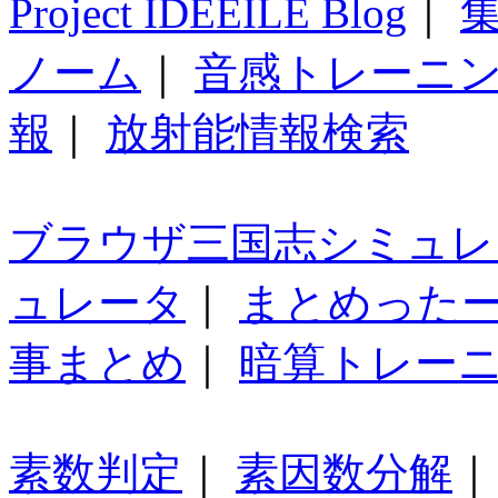
Project IDEEILE Blog
｜
集
ノーム
｜
音感トレーニ
報
｜
放射能情報検索
ブラウザ三国志シミュレ
ュレータ
｜
まとめった
事まとめ
｜
暗算トレー
素数判定
｜
素因数分解