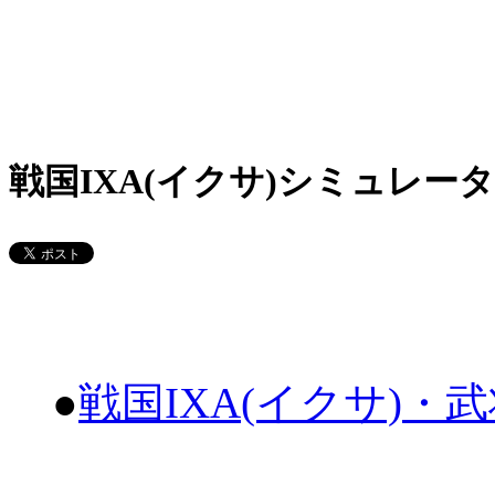
戦国IXA(イクサ)シミュレータ
●
戦国IXA(イクサ)・