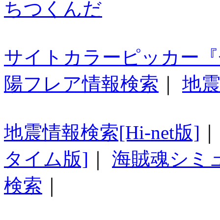
ちつくんだ
サイトカラーピッカー『
陽フレア情報検索
｜
地震
地震情報検索[Hi-net版]
タイム版]
｜
海賊魂シミ
検索
｜