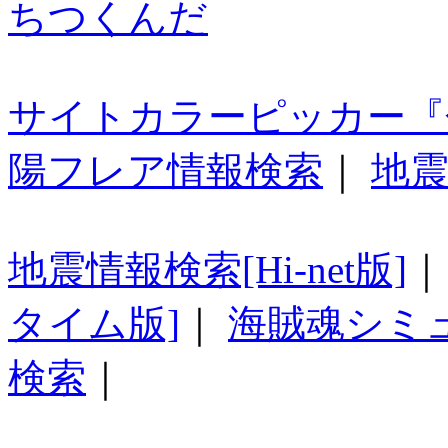
ちつくんだ
サイトカラーピッカー『
陽フレア情報検索
｜
地震
地震情報検索[Hi-net版]
タイム版]
｜
海賊魂シミ
検索
｜