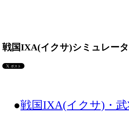
戦国IXA(イクサ)シミュレータ
●
戦国IXA(イクサ)・