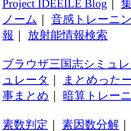
Project IDEEILE Blog
｜
集
ノーム
｜
音感トレーニ
報
｜
放射能情報検索
ブラウザ三国志シミュレ
ュレータ
｜
まとめった
事まとめ
｜
暗算トレー
素数判定
｜
素因数分解