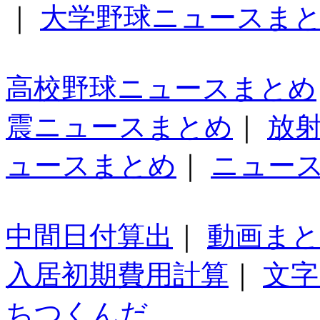
｜
大学野球ニュースま
高校野球ニュースまとめ
震ニュースまとめ
｜
放
ュースまとめ
｜
ニュー
中間日付算出
｜
動画ま
入居初期費用計算
｜
文字
ちつくんだ