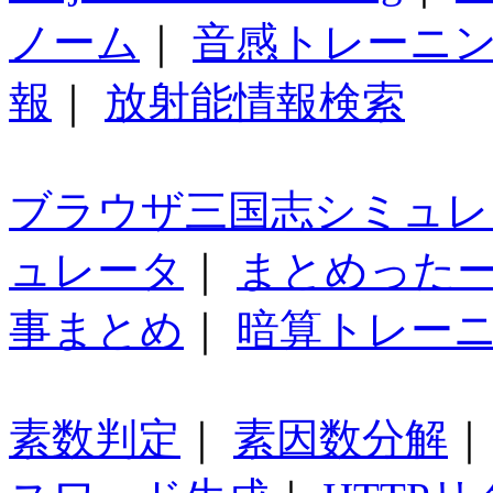
ノーム
｜
音感トレーニ
報
｜
放射能情報検索
ブラウザ三国志シミュレ
ュレータ
｜
まとめった
事まとめ
｜
暗算トレー
素数判定
｜
素因数分解