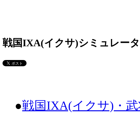
戦国IXA(イクサ)シミュレータ
●
戦国IXA(イクサ)・