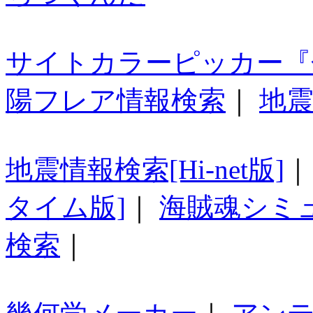
サイトカラーピッカー『
陽フレア情報検索
｜
地震
地震情報検索[Hi-net版]
タイム版]
｜
海賊魂シミ
検索
｜