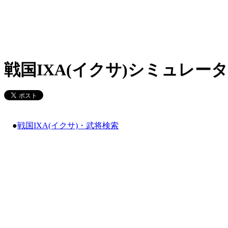
戦国IXA(イクサ)シミュレータ
●
戦国IXA(イクサ)・武将検索