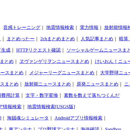
｜
音感トレーニング
｜
地震情報検索
｜
電力情報
｜
放射能情報
タ
｜
まとめったー
｜
2chまとめまとめ
｜
人気記事まとめ
｜
暗算
ド生成
｜
HTTPリクエスト確認
｜
ソーシャルゲームニュースま
まとめ
｜
ヱヴァンゲリヲンニュースまとめ
｜
けいおん！ニュ
ュースまとめ
｜
メジャーリーグニュースまとめ
｜
大学野球ニュ
スまとめ
｜
放射能ニュースまとめ
｜
原発ニュースまとめ
｜
ニ
期費用計算
｜
文字・数字変換
｜
素数を数えて落ちつくんだ
ア情報検索
｜
地震情報検索[USGS版]
]
｜
海賊魂シミュレータ
｜
Androidアプリ情報検索
｜
ナ
｜
車アンテナ
｜
プロ野球アンテナ
｜
海抜確認
｜
Sandbox