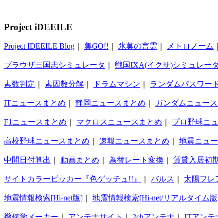
Project iDEEILE
Project IDEEILE Blog
｜
集GO!!
｜
氷菓の言霊
｜
メトロノーム
ブラウザ三国志シミュレータ
｜
戦国IXA(イクサ)シミュレー
素数判定
｜
素因数分解
｜
ドラムマシン
｜
ランダムパスワー
ITニュースまとめ
｜
静岡ニュースまとめ
｜
ガンダムニュース
F1ニュースまとめ
｜
マクロスニュースまとめ
｜
プロ野球ニ
高校野球ニュースまとめ
｜
速報ニュースまとめ
｜
地震ニュー
中間日付算出
｜
動画まとめ
｜
為替レート変換
｜
賃貸入居初
サイトカラーピッカー『色ゲッチュ!!』
｜
バルス
｜
太陽フレ
地震情報検索[Hi-net版]
｜
地震情報検索[Hi-net/リアルタイム版
幾何学メーカー
｜
アンテナサイト
｜
2chアンテナ
｜
ITアンテ