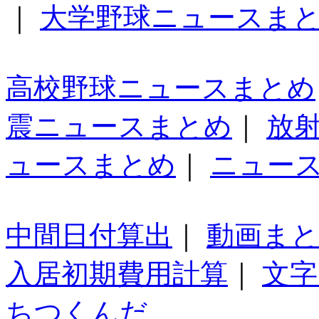
｜
大学野球ニュースま
高校野球ニュースまとめ
震ニュースまとめ
｜
放
ュースまとめ
｜
ニュー
中間日付算出
｜
動画ま
入居初期費用計算
｜
文字
ちつくんだ