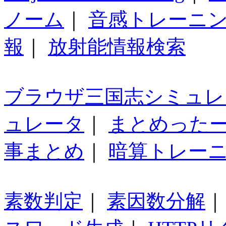
ノーム
｜
音感トレーニ
報
｜
放射能情報検索
ブラウザ三国志シミュレ
ュレータ
｜
まとめった
事まとめ
｜
暗算トレー
素数判定
｜
素因数分解