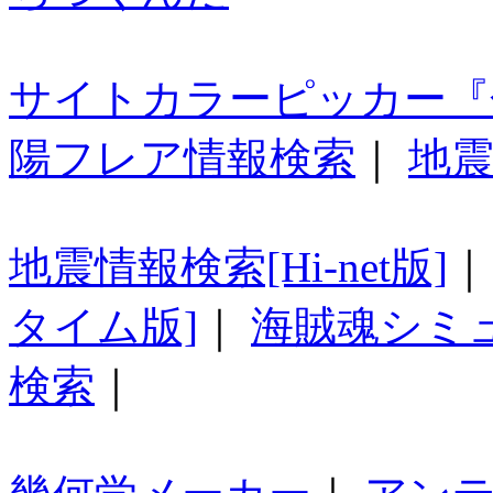
サイトカラーピッカー『
陽フレア情報検索
｜
地震
地震情報検索[Hi-net版]
タイム版]
｜
海賊魂シミ
検索
｜