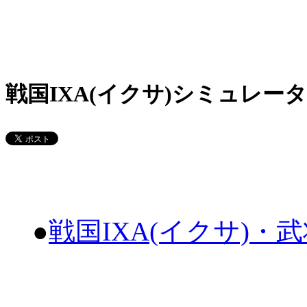
戦国IXA(イクサ)シミュレータ
●
戦国IXA(イクサ)・