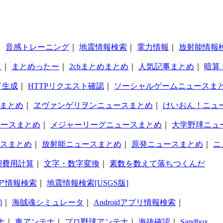
｜
音感トレーニング
｜
地震情報検索
｜
電力情報
｜
放射能情報
タ
｜
まとめったー
｜
2chまとめまとめ
｜
人気記事まとめ
｜
暗算
ド生成
｜
HTTPリクエスト確認
｜
ソーシャルゲームニュースま
まとめ
｜
ヱヴァンゲリヲンニュースまとめ
｜
けいおん！ニュ
ュースまとめ
｜
メジャーリーグニュースまとめ
｜
大学野球ニュ
スまとめ
｜
放射能ニュースまとめ
｜
原発ニュースまとめ
｜
ニ
期費用計算
｜
文字・数字変換
｜
素数を数えて落ちつくんだ
ア情報検索
｜
地震情報検索[USGS版]
]
｜
海賊魂シミュレータ
｜
Androidアプリ情報検索
｜
ナ
｜
車アンテナ
｜
プロ野球アンテナ
｜
海抜確認
｜
Sandbox