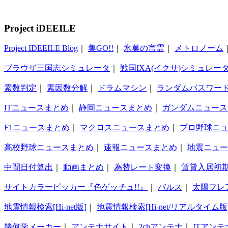
Project iDEEILE
Project IDEEILE Blog
｜
集GO!!
｜
氷菓の言霊
｜
メトロノーム
ブラウザ三国志シミュレータ
｜
戦国IXA(イクサ)シミュレー
素数判定
｜
素因数分解
｜
ドラムマシン
｜
ランダムパスワー
ITニュースまとめ
｜
静岡ニュースまとめ
｜
ガンダムニュース
F1ニュースまとめ
｜
マクロスニュースまとめ
｜
プロ野球ニ
高校野球ニュースまとめ
｜
速報ニュースまとめ
｜
地震ニュー
中間日付算出
｜
動画まとめ
｜
為替レート変換
｜
賃貸入居初
サイトカラーピッカー『色ゲッチュ!!』
｜
バルス
｜
太陽フレ
地震情報検索[Hi-net版]
｜
地震情報検索[Hi-net/リアルタイム版
幾何学メーカー
｜
アンテナサイト
｜
2chアンテナ
｜
ITアンテ