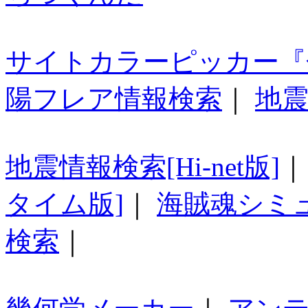
サイトカラーピッカー『
陽フレア情報検索
｜
地震
地震情報検索[Hi-net版]
タイム版]
｜
海賊魂シミ
検索
｜