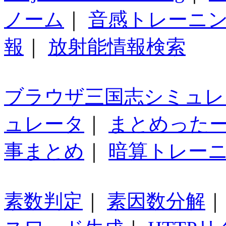
ノーム
｜
音感トレーニ
報
｜
放射能情報検索
ブラウザ三国志シミュレ
ュレータ
｜
まとめった
事まとめ
｜
暗算トレー
素数判定
｜
素因数分解