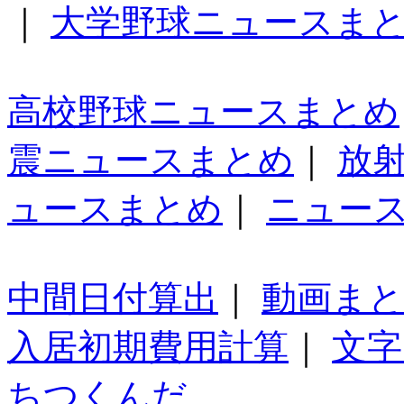
｜
大学野球ニュースま
高校野球ニュースまとめ
震ニュースまとめ
｜
放
ュースまとめ
｜
ニュー
中間日付算出
｜
動画ま
入居初期費用計算
｜
文字
ちつくんだ