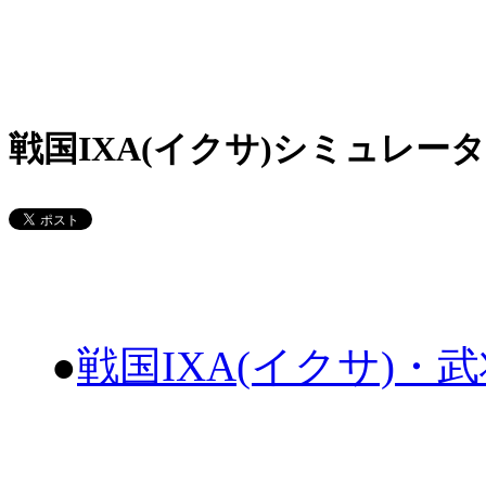
戦国IXA(イクサ)シミュレータ
●
戦国IXA(イクサ)・