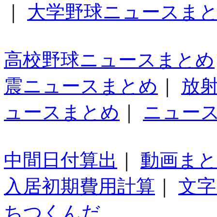
｜
大学野球ニュースま
高校野球ニュースまとめ
震ニュースまとめ
｜
放
ュースまとめ
｜
ニュー
中間日付算出
｜
動画ま
入居初期費用計算
｜
文字
ちつくんだ