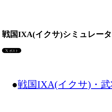
戦国IXA(イクサ)シミュレータ
●
戦国IXA(イクサ)・