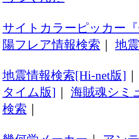
サイトカラーピッカー『
陽フレア情報検索
｜
地震
地震情報検索[Hi-net版]
タイム版]
｜
海賊魂シミ
検索
｜