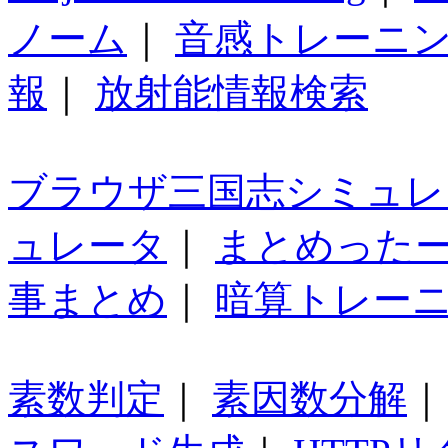
ノーム
｜
音感トレーニ
報
｜
放射能情報検索
ブラウザ三国志シミュレ
ュレータ
｜
まとめった
事まとめ
｜
暗算トレー
素数判定
｜
素因数分解