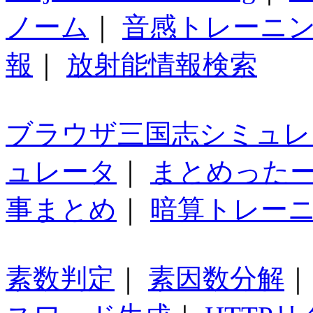
ノーム
｜
音感トレーニ
報
｜
放射能情報検索
ブラウザ三国志シミュレ
ュレータ
｜
まとめった
事まとめ
｜
暗算トレー
素数判定
｜
素因数分解