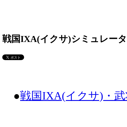
戦国IXA(イクサ)シミュレータ
●
戦国IXA(イクサ)・