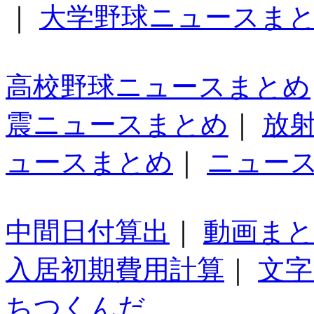
｜
大学野球ニュースま
高校野球ニュースまとめ
震ニュースまとめ
｜
放
ュースまとめ
｜
ニュー
中間日付算出
｜
動画ま
入居初期費用計算
｜
文字
ちつくんだ