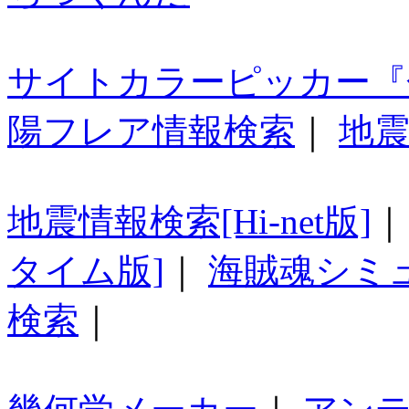
サイトカラーピッカー『
陽フレア情報検索
｜
地震
地震情報検索[Hi-net版]
タイム版]
｜
海賊魂シミ
検索
｜