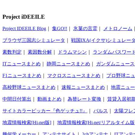
Project iDEEILE
Project IDEEILE Blog
｜
集GO!!
｜
氷菓の言霊
｜
メトロノーム
ブラウザ三国志シミュレータ
｜
戦国IXA(イクサ)シミュレー
素数判定
｜
素因数分解
｜
ドラムマシン
｜
ランダムパスワー
ITニュースまとめ
｜
静岡ニュースまとめ
｜
ガンダムニュース
F1ニュースまとめ
｜
マクロスニュースまとめ
｜
プロ野球ニ
高校野球ニュースまとめ
｜
速報ニュースまとめ
｜
地震ニュー
中間日付算出
｜
動画まとめ
｜
為替レート変換
｜
賃貸入居初
サイトカラーピッカー『色ゲッチュ!!』
｜
バルス
｜
太陽フレ
地震情報検索[Hi-net版]
｜
地震情報検索[Hi-net/リアルタイム版
幾何学メーカー
｜
アンテナサイト
｜
2chアンテナ
｜
ITアンテ