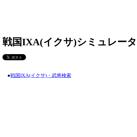
戦国IXA(イクサ)シミュレータ
●
戦国IXA(イクサ)・武将検索