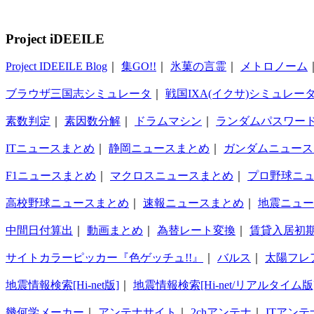
Project iDEEILE
Project IDEEILE Blog
｜
集GO!!
｜
氷菓の言霊
｜
メトロノーム
ブラウザ三国志シミュレータ
｜
戦国IXA(イクサ)シミュレー
素数判定
｜
素因数分解
｜
ドラムマシン
｜
ランダムパスワー
ITニュースまとめ
｜
静岡ニュースまとめ
｜
ガンダムニュース
F1ニュースまとめ
｜
マクロスニュースまとめ
｜
プロ野球ニ
高校野球ニュースまとめ
｜
速報ニュースまとめ
｜
地震ニュー
中間日付算出
｜
動画まとめ
｜
為替レート変換
｜
賃貸入居初
サイトカラーピッカー『色ゲッチュ!!』
｜
バルス
｜
太陽フレ
地震情報検索[Hi-net版]
｜
地震情報検索[Hi-net/リアルタイム版
幾何学メーカー
｜
アンテナサイト
｜
2chアンテナ
｜
ITアンテ