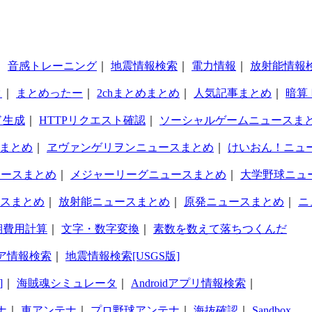
｜
音感トレーニング
｜
地震情報検索
｜
電力情報
｜
放射能情報
タ
｜
まとめったー
｜
2chまとめまとめ
｜
人気記事まとめ
｜
暗算
ド生成
｜
HTTPリクエスト確認
｜
ソーシャルゲームニュースま
まとめ
｜
ヱヴァンゲリヲンニュースまとめ
｜
けいおん！ニュ
ュースまとめ
｜
メジャーリーグニュースまとめ
｜
大学野球ニュ
スまとめ
｜
放射能ニュースまとめ
｜
原発ニュースまとめ
｜
ニ
期費用計算
｜
文字・数字変換
｜
素数を数えて落ちつくんだ
ア情報検索
｜
地震情報検索[USGS版]
]
｜
海賊魂シミュレータ
｜
Androidアプリ情報検索
｜
ナ
｜
車アンテナ
｜
プロ野球アンテナ
｜
海抜確認
｜
Sandbox