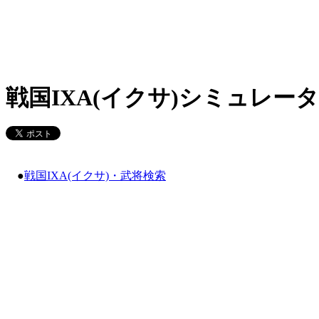
戦国IXA(イクサ)シミュレータ
●
戦国IXA(イクサ)・武将検索