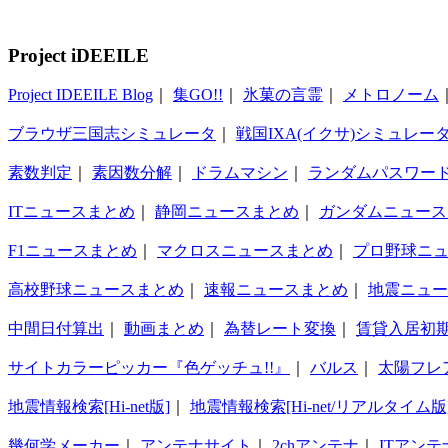
Project iDEEILE
Project IDEEILE Blog
｜
集GO!!
｜
氷菓の言霊
｜
メトロノーム
ブラウザ三国志シミュレータ
｜
戦国IXA(イクサ)シミュレー
素数判定
｜
素因数分解
｜
ドラムマシン
｜
ランダムパスワー
ITニュースまとめ
｜
静岡ニュースまとめ
｜
ガンダムニュース
F1ニュースまとめ
｜
マクロスニュースまとめ
｜
プロ野球ニ
高校野球ニュースまとめ
｜
速報ニュースまとめ
｜
地震ニュー
中間日付算出
｜
動画まとめ
｜
為替レート変換
｜
賃貸入居初
サイトカラーピッカー『色ゲッチュ!!』
｜
バルス
｜
太陽フレ
地震情報検索[Hi-net版]
｜
地震情報検索[Hi-net/リアルタイム版
幾何学メーカー
｜
アンテナサイト
｜
2chアンテナ
｜
ITアンテ