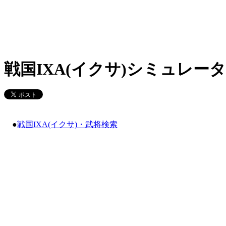
戦国IXA(イクサ)シミュレータ
●
戦国IXA(イクサ)・武将検索