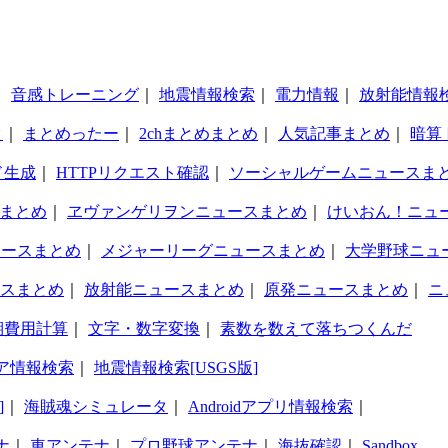
｜
音感トレーニング
｜
地震情報検索
｜
電力情報
｜
放射能情報
タ
｜
まとめったー
｜
2chまとめまとめ
｜
人気記事まとめ
｜
暗算
ド生成
｜
HTTPリクエスト確認
｜
ソーシャルゲームニュースま
まとめ
｜
ヱヴァンゲリヲンニュースまとめ
｜
けいおん！ニュ
ュースまとめ
｜
メジャーリーグニュースまとめ
｜
大学野球ニュ
スまとめ
｜
放射能ニュースまとめ
｜
原発ニュースまとめ
｜
ニ
期費用計算
｜
文字・数字変換
｜
素数を数えて落ちつくんだ
ア情報検索
｜
地震情報検索[USGS版]
]
｜
海賊魂シミュレータ
｜
Androidアプリ情報検索
｜
ナ
｜
車アンテナ
｜
プロ野球アンテナ
｜
海抜確認
｜
Sandbox