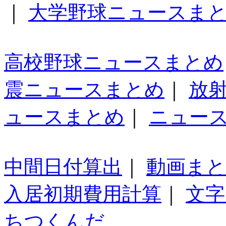
｜
大学野球ニュースま
高校野球ニュースまとめ
震ニュースまとめ
｜
放
ュースまとめ
｜
ニュー
中間日付算出
｜
動画ま
入居初期費用計算
｜
文字
ちつくんだ