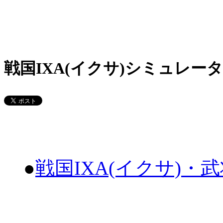
戦国IXA(イクサ)シミュレータ
●
戦国IXA(イクサ)・