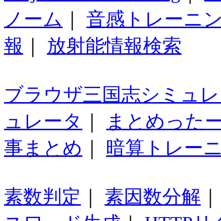
ノーム
｜
音感トレーニ
報
｜
放射能情報検索
ブラウザ三国志シミュレ
ュレータ
｜
まとめった
事まとめ
｜
暗算トレー
素数判定
｜
素因数分解