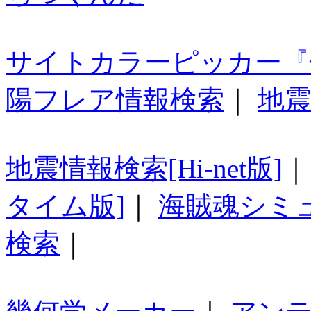
サイトカラーピッカー『
陽フレア情報検索
｜
地震
地震情報検索[Hi-net版]
タイム版]
｜
海賊魂シミ
検索
｜