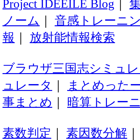
Project IDEEILE Blog
｜
集
ノーム
｜
音感トレーニ
報
｜
放射能情報検索
ブラウザ三国志シミュレ
ュレータ
｜
まとめった
事まとめ
｜
暗算トレー
素数判定
｜
素因数分解