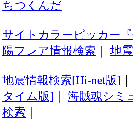
ちつくんだ
サイトカラーピッカー『
陽フレア情報検索
｜
地震
地震情報検索[Hi-net版]
タイム版]
｜
海賊魂シミ
検索
｜