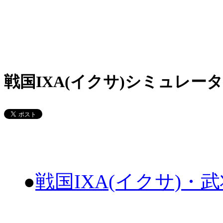
戦国IXA(イクサ)シミュレータ
●
戦国IXA(イクサ)・