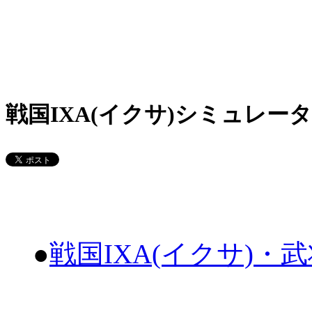
戦国IXA(イクサ)シミュレータ
●
戦国IXA(イクサ)・