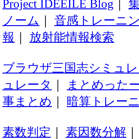
Project IDEEILE Blog
｜
集
ノーム
｜
音感トレーニ
報
｜
放射能情報検索
ブラウザ三国志シミュレ
ュレータ
｜
まとめった
事まとめ
｜
暗算トレー
素数判定
｜
素因数分解