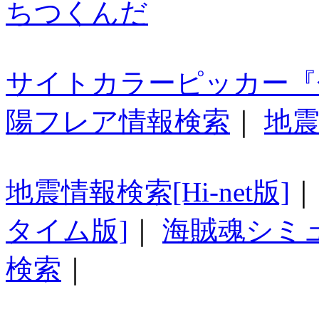
ちつくんだ
サイトカラーピッカー『
陽フレア情報検索
｜
地震
地震情報検索[Hi-net版]
タイム版]
｜
海賊魂シミ
検索
｜