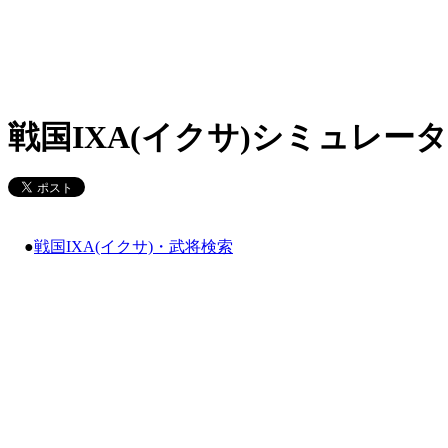
戦国IXA(イクサ)シミュレータ
●
戦国IXA(イクサ)・武将検索