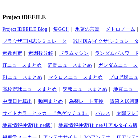
Project iDEEILE
Project IDEEILE Blog
｜
集GO!!
｜
氷菓の言霊
｜
メトロノーム
ブラウザ三国志シミュレータ
｜
戦国IXA(イクサ)シミュレー
素数判定
｜
素因数分解
｜
ドラムマシン
｜
ランダムパスワー
ITニュースまとめ
｜
静岡ニュースまとめ
｜
ガンダムニュース
F1ニュースまとめ
｜
マクロスニュースまとめ
｜
プロ野球ニ
高校野球ニュースまとめ
｜
速報ニュースまとめ
｜
地震ニュー
中間日付算出
｜
動画まとめ
｜
為替レート変換
｜
賃貸入居初
サイトカラーピッカー『色ゲッチュ!!』
｜
バルス
｜
太陽フレ
地震情報検索[Hi-net版]
｜
地震情報検索[Hi-net/リアルタイム版
幾何学メーカー
｜
アンテナサイト
｜
2chアンテナ
｜
ITアンテ