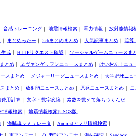
｜
音感トレーニング
｜
地震情報検索
｜
電力情報
｜
放射能情報
タ
｜
まとめったー
｜
2chまとめまとめ
｜
人気記事まとめ
｜
暗算
ド生成
｜
HTTPリクエスト確認
｜
ソーシャルゲームニュースま
まとめ
｜
ヱヴァンゲリヲンニュースまとめ
｜
けいおん！ニュ
ュースまとめ
｜
メジャーリーグニュースまとめ
｜
大学野球ニュ
スまとめ
｜
放射能ニュースまとめ
｜
原発ニュースまとめ
｜
ニ
期費用計算
｜
文字・数字変換
｜
素数を数えて落ちつくんだ
ア情報検索
｜
地震情報検索[USGS版]
]
｜
海賊魂シミュレータ
｜
Androidアプリ情報検索
｜
ナ
｜
車アンテナ
｜
プロ野球アンテナ
｜
海抜確認
｜
Sandbox