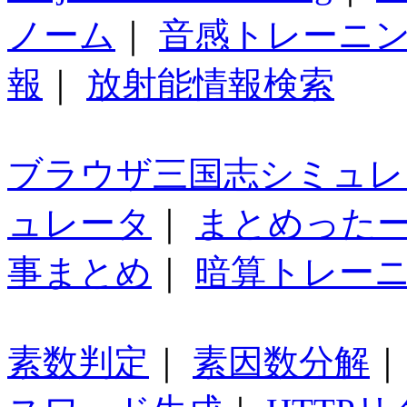
ノーム
｜
音感トレーニ
報
｜
放射能情報検索
ブラウザ三国志シミュレ
ュレータ
｜
まとめった
事まとめ
｜
暗算トレー
素数判定
｜
素因数分解