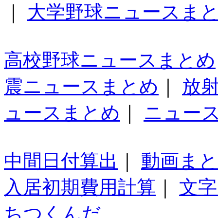
｜
大学野球ニュースま
高校野球ニュースまとめ
震ニュースまとめ
｜
放
ュースまとめ
｜
ニュー
中間日付算出
｜
動画ま
入居初期費用計算
｜
文字
ちつくんだ