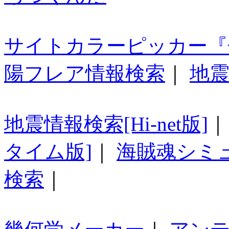
サイトカラーピッカー『
陽フレア情報検索
｜
地震
地震情報検索[Hi-net版]
タイム版]
｜
海賊魂シミ
検索
｜