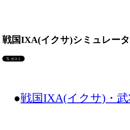
戦国IXA(イクサ)シミュレータ
●
戦国IXA(イクサ)・