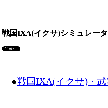
戦国IXA(イクサ)シミュレータ
●
戦国IXA(イクサ)・