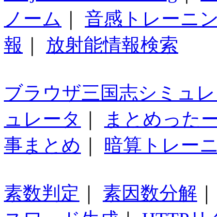
ノーム
｜
音感トレーニ
報
｜
放射能情報検索
ブラウザ三国志シミュレ
ュレータ
｜
まとめった
事まとめ
｜
暗算トレー
素数判定
｜
素因数分解