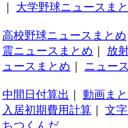
｜
大学野球ニュースま
高校野球ニュースまとめ
震ニュースまとめ
｜
放
ュースまとめ
｜
ニュー
中間日付算出
｜
動画ま
入居初期費用計算
｜
文字
ちつくんだ