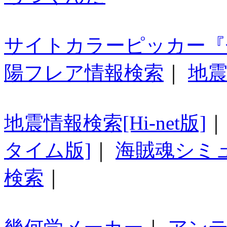
サイトカラーピッカー『
陽フレア情報検索
｜
地震
地震情報検索[Hi-net版]
タイム版]
｜
海賊魂シミ
検索
｜