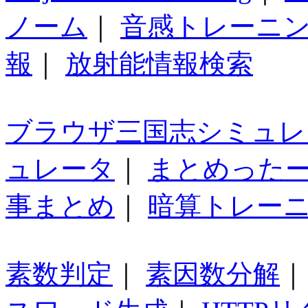
ノーム
｜
音感トレーニ
報
｜
放射能情報検索
ブラウザ三国志シミュレ
ュレータ
｜
まとめった
事まとめ
｜
暗算トレー
素数判定
｜
素因数分解