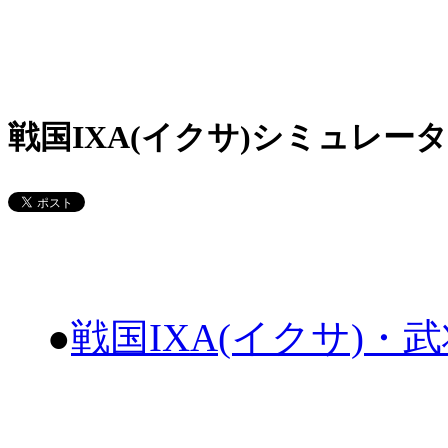
戦国IXA(イクサ)シミュレータ
●
戦国IXA(イクサ)・