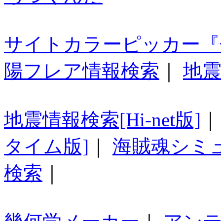
サイトカラーピッカー『
陽フレア情報検索
｜
地震
地震情報検索[Hi-net版]
タイム版]
｜
海賊魂シミ
検索
｜