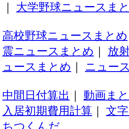
｜
大学野球ニュースま
高校野球ニュースまとめ
震ニュースまとめ
｜
放
ュースまとめ
｜
ニュー
中間日付算出
｜
動画ま
入居初期費用計算
｜
文字
ちつくんだ