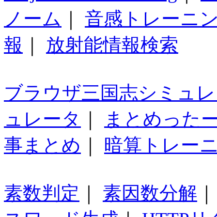
ノーム
｜
音感トレーニ
報
｜
放射能情報検索
ブラウザ三国志シミュレ
ュレータ
｜
まとめった
事まとめ
｜
暗算トレー
素数判定
｜
素因数分解