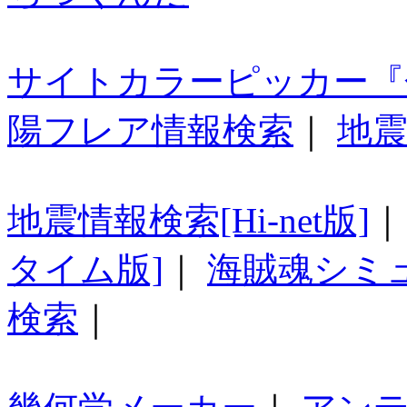
サイトカラーピッカー『
陽フレア情報検索
｜
地震
地震情報検索[Hi-net版]
タイム版]
｜
海賊魂シミ
検索
｜