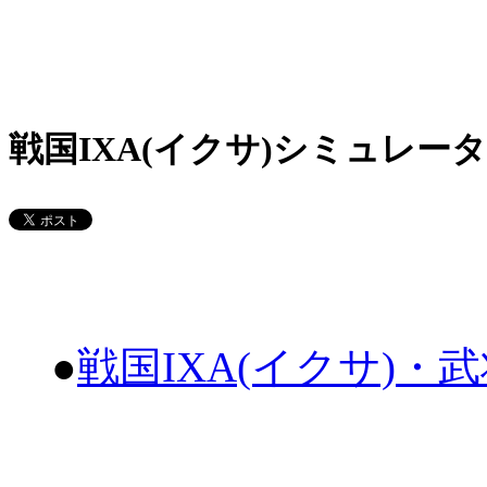
戦国IXA(イクサ)シミュレータ
●
戦国IXA(イクサ)・