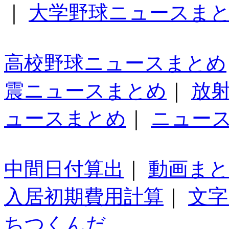
｜
大学野球ニュースま
高校野球ニュースまとめ
震ニュースまとめ
｜
放
ュースまとめ
｜
ニュー
中間日付算出
｜
動画ま
入居初期費用計算
｜
文字
ちつくんだ