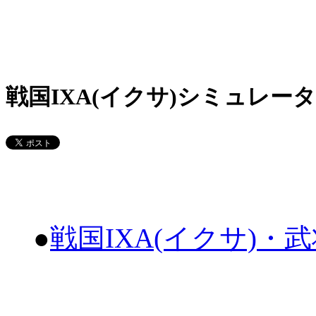
戦国IXA(イクサ)シミュレータ
●
戦国IXA(イクサ)・