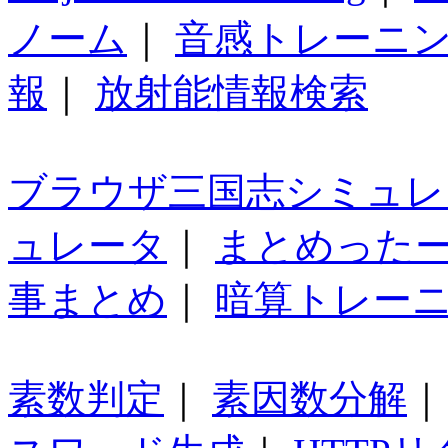
ノーム
｜
音感トレーニ
報
｜
放射能情報検索
ブラウザ三国志シミュレ
ュレータ
｜
まとめった
事まとめ
｜
暗算トレー
素数判定
｜
素因数分解