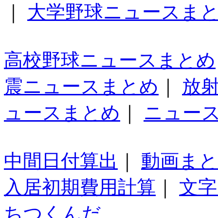
｜
大学野球ニュースま
高校野球ニュースまとめ
震ニュースまとめ
｜
放
ュースまとめ
｜
ニュー
中間日付算出
｜
動画ま
入居初期費用計算
｜
文字
ちつくんだ