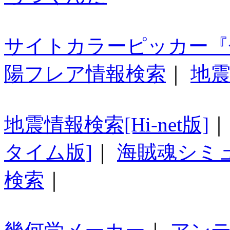
サイトカラーピッカー『
陽フレア情報検索
｜
地震
地震情報検索[Hi-net版]
タイム版]
｜
海賊魂シミ
検索
｜