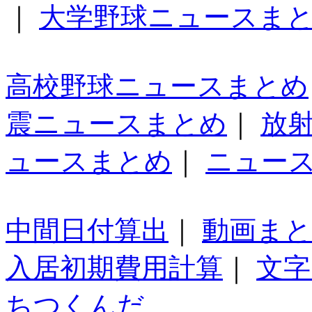
｜
大学野球ニュースま
高校野球ニュースまとめ
震ニュースまとめ
｜
放
ュースまとめ
｜
ニュー
中間日付算出
｜
動画ま
入居初期費用計算
｜
文字
ちつくんだ