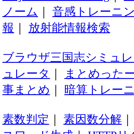
ノーム
｜
音感トレーニ
報
｜
放射能情報検索
ブラウザ三国志シミュレ
ュレータ
｜
まとめった
事まとめ
｜
暗算トレー
素数判定
｜
素因数分解