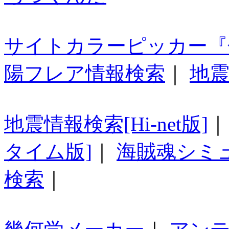
サイトカラーピッカー『
陽フレア情報検索
｜
地震
地震情報検索[Hi-net版]
タイム版]
｜
海賊魂シミ
検索
｜