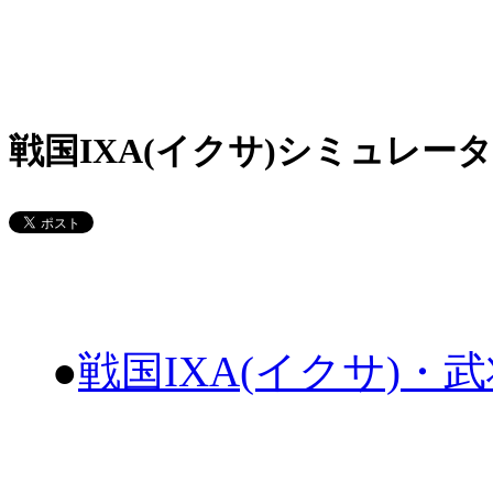
戦国IXA(イクサ)シミュレータ
●
戦国IXA(イクサ)・