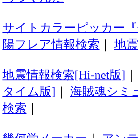
サイトカラーピッカー『
陽フレア情報検索
｜
地震
地震情報検索[Hi-net版]
タイム版]
｜
海賊魂シミ
検索
｜