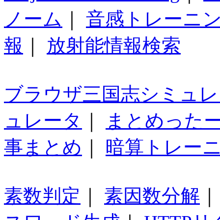
ノーム
｜
音感トレーニ
報
｜
放射能情報検索
ブラウザ三国志シミュレ
ュレータ
｜
まとめった
事まとめ
｜
暗算トレー
素数判定
｜
素因数分解