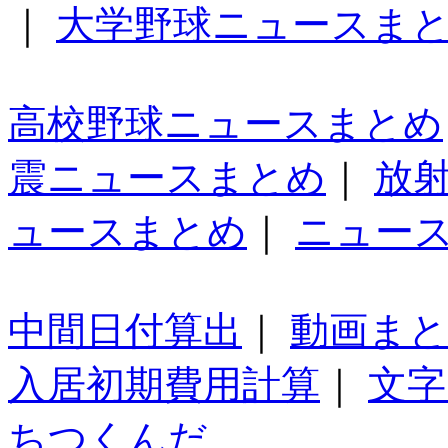
｜
大学野球ニュースま
高校野球ニュースまとめ
震ニュースまとめ
｜
放
ュースまとめ
｜
ニュー
中間日付算出
｜
動画ま
入居初期費用計算
｜
文字
ちつくんだ