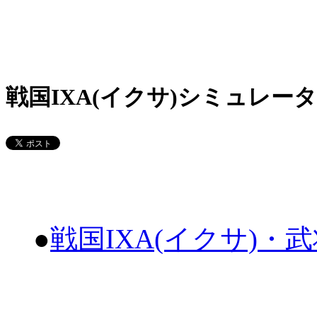
戦国IXA(イクサ)シミュレータ
●
戦国IXA(イクサ)・