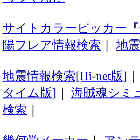
サイトカラーピッカー『
陽フレア情報検索
｜
地震
地震情報検索[Hi-net版]
タイム版]
｜
海賊魂シミ
検索
｜