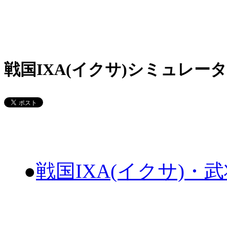
戦国IXA(イクサ)シミュレータ
●
戦国IXA(イクサ)・