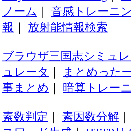
ノーム
｜
音感トレーニ
報
｜
放射能情報検索
ブラウザ三国志シミュレ
ュレータ
｜
まとめった
事まとめ
｜
暗算トレー
素数判定
｜
素因数分解