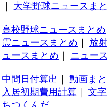
｜
大学野球ニュースま
高校野球ニュースまとめ
震ニュースまとめ
｜
放
ュースまとめ
｜
ニュー
中間日付算出
｜
動画ま
入居初期費用計算
｜
文字
ちつくんだ