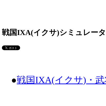
戦国IXA(イクサ)シミュレータ
●
戦国IXA(イクサ)・