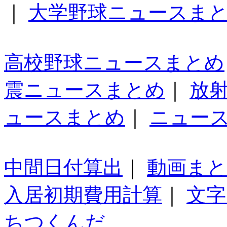
｜
大学野球ニュースま
高校野球ニュースまとめ
震ニュースまとめ
｜
放
ュースまとめ
｜
ニュー
中間日付算出
｜
動画ま
入居初期費用計算
｜
文字
ちつくんだ