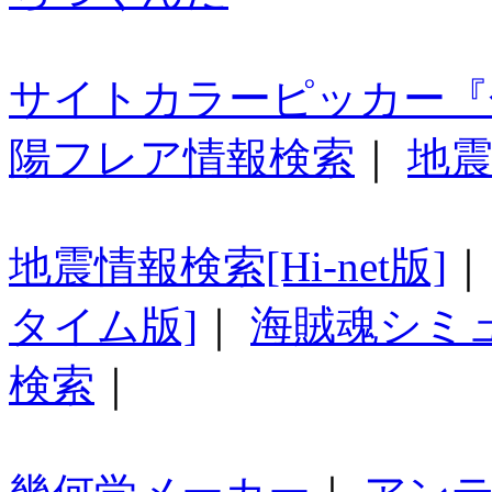
サイトカラーピッカー『
陽フレア情報検索
｜
地震
地震情報検索[Hi-net版]
タイム版]
｜
海賊魂シミ
検索
｜