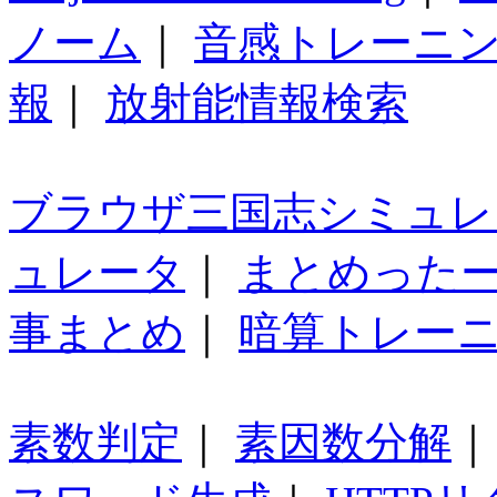
ノーム
｜
音感トレーニ
報
｜
放射能情報検索
ブラウザ三国志シミュレ
ュレータ
｜
まとめった
事まとめ
｜
暗算トレー
素数判定
｜
素因数分解