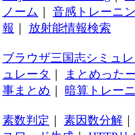
ノーム
｜
音感トレーニ
報
｜
放射能情報検索
ブラウザ三国志シミュレ
ュレータ
｜
まとめった
事まとめ
｜
暗算トレー
素数判定
｜
素因数分解