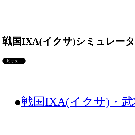
戦国IXA(イクサ)シミュレータ
●
戦国IXA(イクサ)・