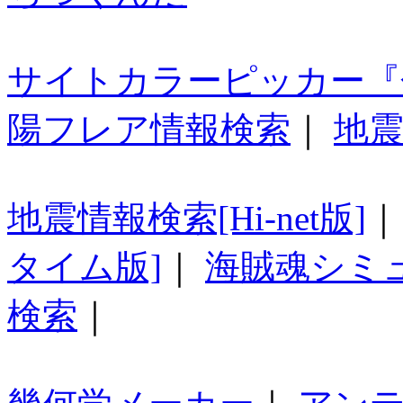
サイトカラーピッカー『
陽フレア情報検索
｜
地震
地震情報検索[Hi-net版]
タイム版]
｜
海賊魂シミ
検索
｜