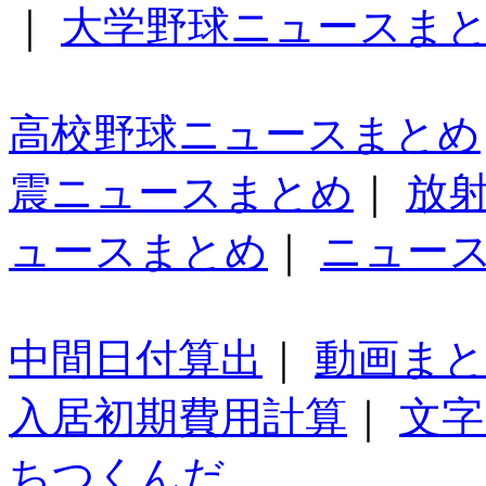
｜
大学野球ニュースま
高校野球ニュースまとめ
震ニュースまとめ
｜
放
ュースまとめ
｜
ニュー
中間日付算出
｜
動画ま
入居初期費用計算
｜
文字
ちつくんだ